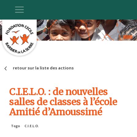
retour sur la liste des actions
C.I.E.L.O. : de nouvelles
salles de classes à l’école
Amitié d’Amoussimé
Togo
C.I.E.L.O.